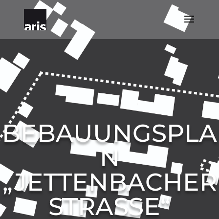
BEBAUUNGSPLA
N
„JETTENBACHER
STRASSE“